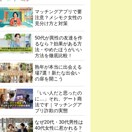
マッチングアプリで要
注意？メシモク女性の
見分け方と対策
50代が異性の友達を作
るなら？効果がある方
法・やめたほうがいい
方法を徹底比較！
熟年が本当に出会える
場7選！新たな出会い
の扉を開こう
「いい人だと思ったの
に…」それ、デート商
法です｜マッチングア
プリ詐欺の実態
なぜ20代・30代男性は
40代女性に惹かれる？