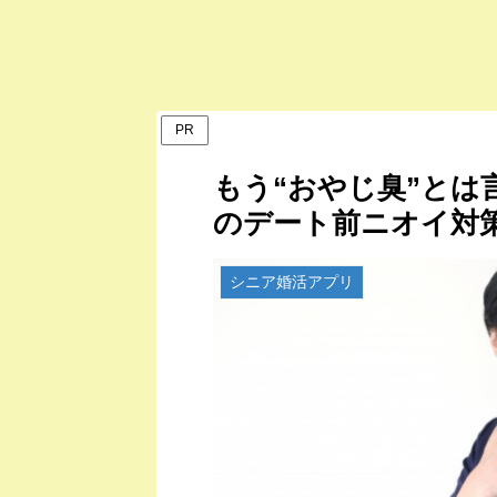
PR
もう“おやじ臭”とは
のデート前ニオイ対
シニア婚活アプリ