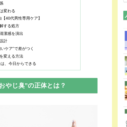
係
は変わる
由【40代男性専用ケア】
解する処方
清潔感を演出
設計
匂いケア”で差がつく
を変える方法
歩は、今日からできる
“おやじ臭”の正体とは？