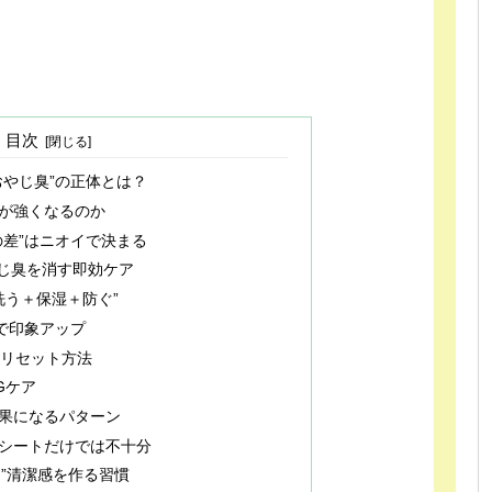
目次
おやじ臭”の正体とは？
が強くなるのか
の差”はニオイで決まる
じ臭を消す即効ケア
“洗う＋保湿＋防ぐ”
アで印象アップ
のリセット方法
Gケア
果になるパターン
シートだけでは不十分
”清潔感を作る習慣