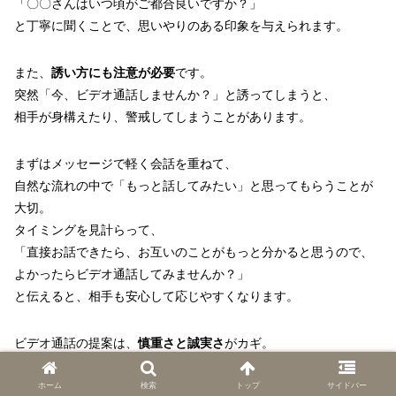
「〇〇さんはいつ頃がご都合良いですか？」
と丁寧に聞くことで、思いやりのある印象を与えられます。
また、
誘い方にも注意が必要
です。
突然「今、ビデオ通話しませんか？」と誘ってしまうと、
相手が身構えたり、警戒してしまうことがあります。
まずはメッセージで軽く会話を重ねて、
自然な流れの中で「もっと話してみたい」と思ってもらうことが
大切。
タイミングを見計らって、
「直接お話できたら、お互いのことがもっと分かると思うので、
よかったらビデオ通話してみませんか？」
と伝えると、相手も安心して応じやすくなります。
ビデオ通話の提案は、
慎重さと誠実さ
がカギ。
相手の気持ちに寄り添う姿勢を見せることで、
信頼を得られるきっかけになります。
ホーム
検索
トップ
サイドバー