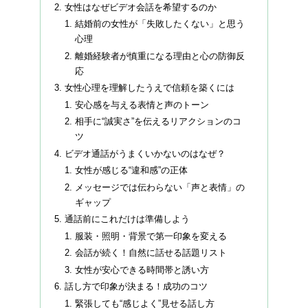
女性はなぜビデオ会話を希望するのか
結婚前の女性が「失敗したくない」と思う
心理
離婚経験者が慎重になる理由と心の防御反
応
女性心理を理解したうえで信頼を築くには
安心感を与える表情と声のトーン
相手に“誠実さ”を伝えるリアクションのコ
ツ
ビデオ通話がうまくいかないのはなぜ？
女性が感じる“違和感”の正体
メッセージでは伝わらない「声と表情」の
ギャップ
通話前にこれだけは準備しよう
服装・照明・背景で第一印象を変える
会話が続く！自然に話せる話題リスト
女性が安心できる時間帯と誘い方
話し方で印象が決まる！成功のコツ
緊張しても“感じよく”見せる話し方