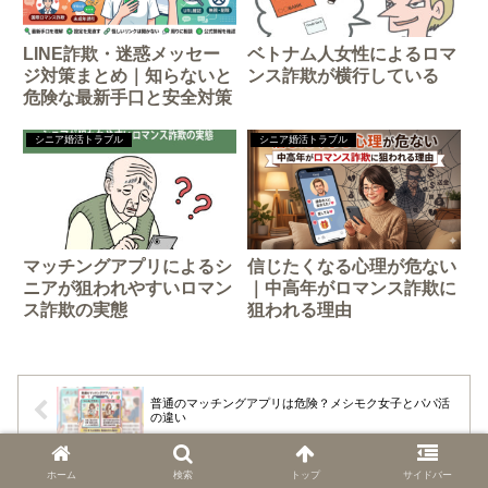
LINE詐欺・迷惑メッセー
ベトナム人女性によるロマ
ジ対策まとめ｜知らないと
ンス詐欺が横行している
危険な最新手口と安全対策
シニア婚活トラブル
シニア婚活トラブル
マッチングアプリによるシ
信じたくなる心理が危ない
ニアが狙われやすいロマン
｜中高年がロマンス詐欺に
ス詐欺の実態
狙われる理由
普通のマッチングアプリは危険？メシモク女子とパパ活
の違い
抜け毛が気になる40代へ｜人前が怖いなら“見た目全
ホーム
検索
トップ
サイドバー
体”を整えるだけで印象は変わる