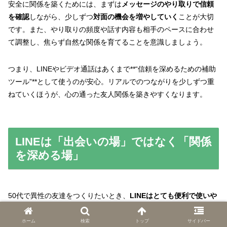
安全に関係を築くためには、まずは
メッセージのやり取りで信頼
を確認
しながら、少しずつ
対面の機会を増やしていく
ことが大切
です。また、やり取りの頻度や話す内容も相手のペースに合わせ
て調整し、焦らず自然な関係を育てることを意識しましょう。
つまり、LINEやビデオ通話はあくまで**“信頼を深めるための補助
ツール”**として使うのが安心。リアルでのつながりを少しずつ重
ねていくほうが、心の通った友人関係を築きやすくなります。
LINEは「出会いの場」ではなく「関係
を深める場」
50代で異性の友達をつくりたいとき、
LINEはとても便利で使いや
すいコミュニケーションツール
です。ただし、最初の「出会いの
場」として使うのはあまりおすすめできません。LINEはむしろ、
ホーム
検索
トップ
サイドバー