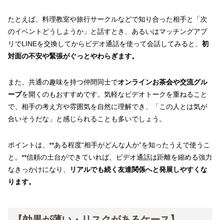
たとえば、料理教室や旅行サークルなどで知り合った相手と「次
のイベントどうしようか」と話すとき、あるいはマッチングアプ
リでLINEを交換してからビデオ通話を使って会話してみると、
初
対面の不安や緊張がぐっとやわらぎます。
また、共通の趣味を持つ仲間同士で
オンラインお茶会や交流グル
ープ
を開くのもおすすめです。気軽なビデオトークを重ねること
で、相手の考え方や雰囲気を自然に理解でき、「この人とは気が
合いそうだな」と感じられることも多いでしょう。
ポイントは、**ある程度“相手がどんな人か”を知ったうえで使うこ
と。**信頼の土台ができていれば、ビデオ通話は距離を縮める強力
なきっかけになり、
リアルでも続く友達関係へと発展しやすくな
ります。
【効果が薄い・リスクがあるケース】