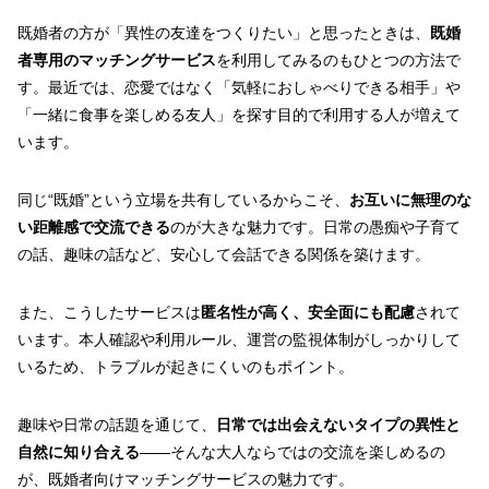
既婚者の方が「異性の友達をつくりたい」と思ったときは、
既婚
者専用のマッチングサービス
を利用してみるのもひとつの方法で
す。最近では、恋愛ではなく「気軽におしゃべりできる相手」や
「一緒に食事を楽しめる友人」を探す目的で利用する人が増えて
います。
同じ“既婚”という立場を共有しているからこそ、
お互いに無理のな
い距離感で交流できる
のが大きな魅力です。日常の愚痴や子育て
の話、趣味の話など、安心して会話できる関係を築けます。
また、こうしたサービスは
匿名性が高く、安全面にも配慮
されて
います。本人確認や利用ルール、運営の監視体制がしっかりして
いるため、トラブルが起きにくいのもポイント。
趣味や日常の話題を通じて、
日常では出会えないタイプの異性と
自然に知り合える
――そんな大人ならではの交流を楽しめるの
が、既婚者向けマッチングサービスの魅力です。