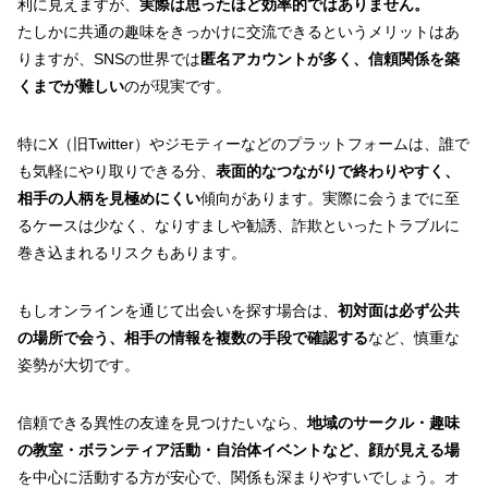
利に見えますが、
実際は思ったほど効率的ではありません。
たしかに共通の趣味をきっかけに交流できるというメリットはあ
りますが、SNSの世界では
匿名アカウントが多く、信頼関係を築
くまでが難しい
のが現実です。
特にX（旧Twitter）やジモティーなどのプラットフォームは、誰で
も気軽にやり取りできる分、
表面的なつながりで終わりやすく、
相手の人柄を見極めにくい
傾向があります。実際に会うまでに至
るケースは少なく、なりすましや勧誘、詐欺といったトラブルに
巻き込まれるリスクもあります。
もしオンラインを通じて出会いを探す場合は、
初対面は必ず公共
の場所で会う、相手の情報を複数の手段で確認する
など、慎重な
姿勢が大切です。
信頼できる異性の友達を見つけたいなら、
地域のサークル・趣味
の教室・ボランティア活動・自治体イベントなど、顔が見える場
を中心に活動する方が安心で、関係も深まりやすいでしょう。オ