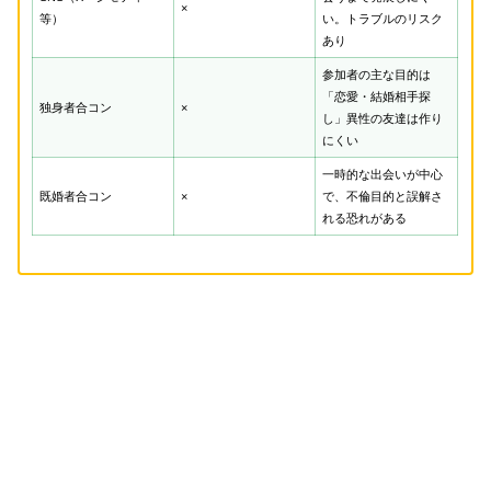
×
等）
い。トラブルのリスク
あり
参加者の主な目的は
「恋愛・結婚相手探
独身者合コン
×
し」異性の友達は作り
にくい
一時的な出会いが中心
既婚者合コン
×
で、不倫目的と誤解さ
れる恐れがある