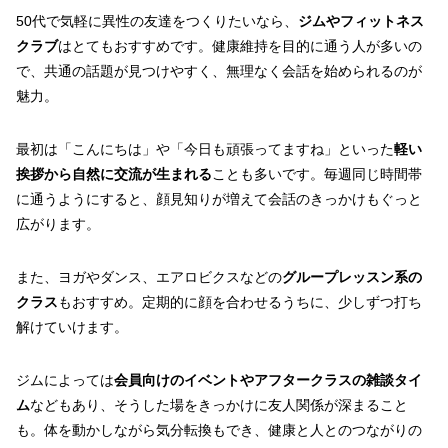
50代で気軽に異性の友達をつくりたいなら、
ジムやフィットネス
クラブ
はとてもおすすめです。健康維持を目的に通う人が多いの
で、共通の話題が見つけやすく、無理なく会話を始められるのが
魅力。
最初は「こんにちは」や「今日も頑張ってますね」といった
軽い
挨拶から自然に交流が生まれる
ことも多いです。毎週同じ時間帯
に通うようにすると、顔見知りが増えて会話のきっかけもぐっと
広がります。
また、ヨガやダンス、エアロビクスなどの
グループレッスン系の
クラス
もおすすめ。定期的に顔を合わせるうちに、少しずつ打ち
解けていけます。
ジムによっては
会員向けのイベントやアフタークラスの雑談タイ
ム
などもあり、そうした場をきっかけに友人関係が深まること
も。体を動かしながら気分転換もでき、健康と人とのつながりの