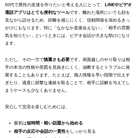
50代で異性の友達を作りたいと考える人にとって、
LINEやビデオ
通話アプリはとても便利なツール
です。離れた場所にいても顔を
見ながら話せるため、距離を感じにくく、信頼関係を深めるきっ
かけにもなります。特に「なかなか直接会えない」「相手の雰囲
気を知りたい」というときには、ビデオ会話が大きな助けになり
ます。
ただし、その一方で
慎重さも必要
です。画面越しのやり取りは相
手の本当の性格や意図を見抜きにくく、油断するとトラブルに発
展することもあります。たとえば、個人情報を早い段階で伝えす
ぎたり、過度に頻繁な連絡を取ることで、相手に誤解を与えてし
まうケースも少なくありません。
安心して交流を楽しむためには、
最初は
短時間・軽い話題から始める
相手の反応や会話の一貫性
をしっかり見る