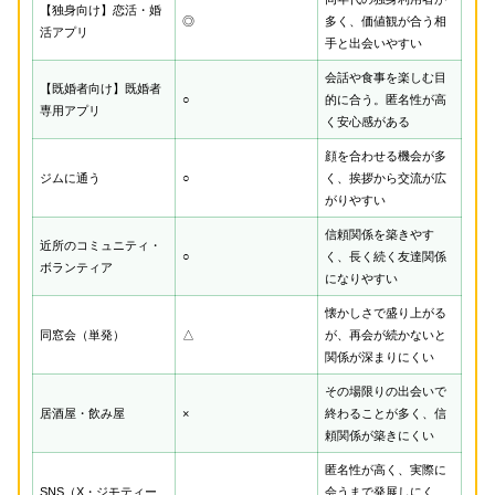
【独身向け】恋活・婚
◎
多く、価値観が合う相
活アプリ
手と出会いやすい
会話や食事を楽しむ目
【既婚者向け】既婚者
○
的に合う。匿名性が高
専用アプリ
く安心感がある
顔を合わせる機会が多
ジムに通う
○
く、挨拶から交流が広
がりやすい
信頼関係を築きやす
近所のコミュニティ・
○
く、長く続く友達関係
ボランティア
になりやすい
懐かしさで盛り上がる
同窓会（単発）
△
が、再会が続かないと
関係が深まりにくい
その場限りの出会いで
居酒屋・飲み屋
×
終わることが多く、信
頼関係が築きにくい
匿名性が高く、実際に
SNS（X・ジモティー
会うまで発展しにく