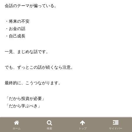
会話のテーマが偏っている。
・将来の不安
・お金の話
・自己成長
一見、まじめな話です。
でも、ずっとこの話が続くなら注意。
最終的に、こうつながります。
「だから投資が必要」
「だから学ぶべき」
自然な流れに見せて、
誘導してきます。
ホーム
検索
トップ
サイドバー