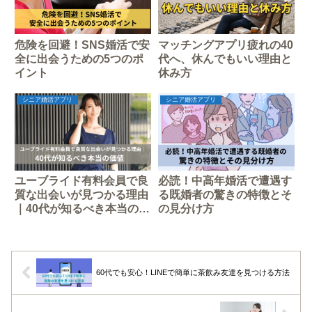
危険を回避！SNS婚活で安
マッチングアプリ疲れの40
全に出会うための5つのポ
代へ、休んでもいい理由と
イント
休み方
シニア婚活アプリ
シニア婚活アプリ
ユーブライド有料会員で良
必読！中高年婚活で遭遇す
質な出会いが見つかる理由
る既婚者の驚きの特徴とそ
｜40代が知るべき本当の価
の見分け方
値
60代でも安心！LINEで簡単に茶飲み友達を見つける方法