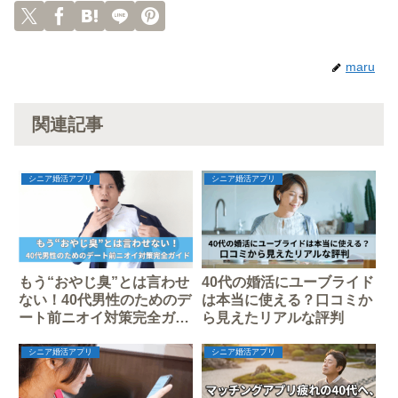
maru
関連記事
シニア婚活アプリ
シニア婚活アプリ
もう“おやじ臭”とは言わせ
40代の婚活にユーブライド
ない！40代男性のためのデ
は本当に使える？口コミか
ート前ニオイ対策完全ガイ
ら見えたリアルな評判
ド
シニア婚活アプリ
シニア婚活アプリ