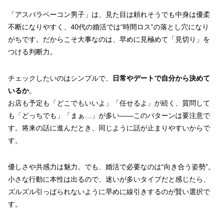
「アスパラベーコン男子」は、見た目は頼れそうでも中身は優柔
不断になりやすく、40代の婚活では“時間ロス”の落とし穴になり
がちです。だからこそ大事なのは、早めに見極めて「見切り」を
つける判断力。
チェックしたいのはシンプルで、
日常やデートで自分から決めて
いるか
。
お店も予定も「どこでもいいよ」「任せるよ」が続く、質問して
も「どっちでも」「まぁ…」が多い――このパターンは要注意で
す。将来の話に進んだとき、同じように話が止まりやすいからで
す。
優しさや共感力は魅力。でも、婚活で必要なのは“向き合う姿勢”。
小さな行動に本性は出るので、迷いが多いタイプだと感じたら、
ズルズル引っぱられないように早めに線引きするのが賢い選択で
す。