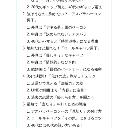
なぜ「中身」の判定が大事なの？
20代のギャップ萌え、40代のギャップ萎え
強そうなのに動かない？「アスパラベーコン
男子」
外見は「デキる男」風のベーコン
中身は「決められない」アスパラ
40代がハマると「時間泥棒」になる理由
地味だけど頼れる！「ロールキャベツ男子」
外見は「優しそう」なキャベツ
中身は「情熱的」なひき肉
結婚後に「最強のパートナー」になる秘密
3分で判別！「化けの皮」剥がしチェック
店選びで見える「決断力」の差
LINEの頻度より「内容」に注目！
過去の恋愛の「終わらせ方」を聞こう
最短で「当たり」を引くための戦略
アスパラベーコンへの「見切り」の付け方
ロールキャベツを「その気」にさせるコツ
40代には40代の戦い方がある！