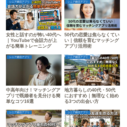
シニア婚活アプリ
シニア婚活アプリ
女性と話すのが怖い40代へ
50代の恋愛は焦らなくてい
｜YouTubeで会話力が上
い｜信頼を育むマッチング
がる簡単トレーニング
アプリ活用術
シニア婚活アプリ
シニア婚活アプリ
中高年向け！マッチングア
地方暮らしの40代・50代
プリで既婚者を見分ける簡
におすすめ｜無理なく始め
単なコツ16選
る3つの出会い方
シニア婚活アプリ
シニア婚活アプリ