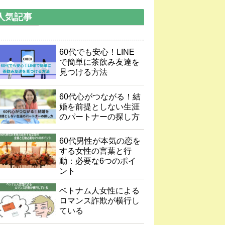
人気記事
60代でも安心！LINE
で簡単に茶飲み友達を
見つける方法
60代心がつながる！結
婚を前提としない生涯
のパートナーの探し方
60代男性が本気の恋を
する女性の言葉と行
動：必要な6つのポイ
ント
ベトナム人女性による
ロマンス詐欺が横行し
ている