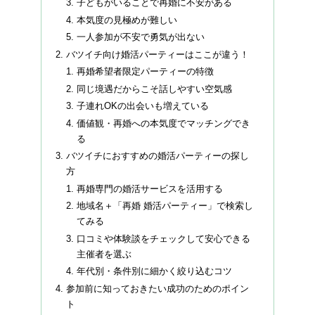
子どもがいることで再婚に不安がある
本気度の見極めが難しい
一人参加が不安で勇気が出ない
バツイチ向け婚活パーティーはここが違う！
再婚希望者限定パーティーの特徴
同じ境遇だからこそ話しやすい空気感
子連れOKの出会いも増えている
価値観・再婚への本気度でマッチングでき
る
バツイチにおすすめの婚活パーティーの探し
方
再婚専門の婚活サービスを活用する
地域名＋「再婚 婚活パーティー」で検索し
てみる
口コミや体験談をチェックして安心できる
主催者を選ぶ
年代別・条件別に細かく絞り込むコツ
参加前に知っておきたい成功のためのポイン
ト